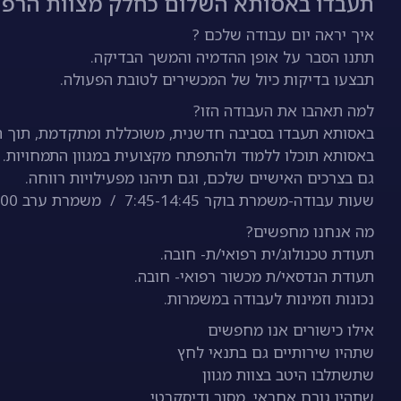
תעבדו באסותא השלום כחלק מצוות הרפוא
איך יראה יום עבודה שלכם ?
תתנו הסבר על אופן ההדמיה והמשך הבדיקה.
תבצעו בדיקות כיול של המכשירים לטובת הפעולה.
למה תאהבו את העבודה הזו?
באסותא תעבדו בסביבה חדשנית, משוכללת ומתקדמת, תוך הת
באסותא תוכלו ללמוד ולהתפתח מקצועית במגוון התמחויות. 
גם בצרכים האישיים שלכם, וגם תיהנו מפעילויות רווחה.
שעות עבודה-משמרת בוקר 7:45-14:45 / משמרת ערב 13:00-20:00 שישי בוקר לסירוגין
מה אנחנו מחפשים?
תעודת טכנולוג/ית רפואי/ת- חובה.
תעודת הנדסאי/ת מכשור רפואי- חובה.
נכונות וזמינות לעבודה במשמרות.
אילו כישורים אנו מחפשים
שתהיו שירותיים גם בתנאי לחץ
שתשתלבו היטב בצוות מגוון
שתהיו גורם אחראי, מסור ודיסקרטי