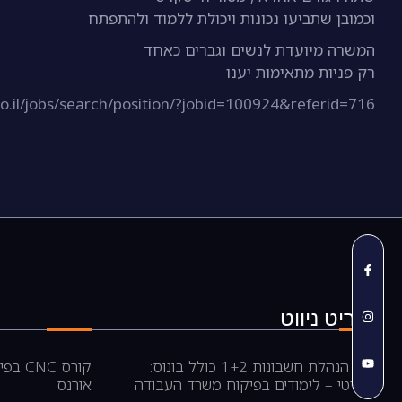
וכמובן שתביעו נכונות ויכולת ללמוד ולהתפתח
המשרה מיועדת לנשים וגברים כאחד
רק פניות מתאימות יענו
o.il/jobs/search/position/?jobid=100924&referid=716
תפריט ניווט
קורס הנהלת חשבונות 1+2 כולל בונוס:
קורס 
פריוריטי – לימודים בפיקוח משרד העבודה
אורנס