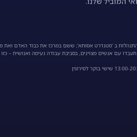
י המוביל שלנו.
נהלות ב ‘סטנדרט אסותא’; ששם במרכז את כבוד האדם ואת פר
תעבדו עם אנשים מצוינים, בסביבת עבודה נעימה ואנושית – כז