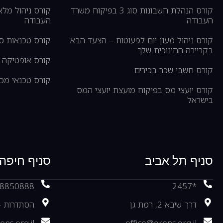
קורס הנהלת חשבונות סוג 3 בפיקוח משרד
קורס ניהול מל
העבודה
העבודה
קורס ניהול מעון יום לפעוטות – הצעד הבא
קורס טכנאות ס
בקריירה החינוכית שלך
קורס אופטיקה –
קורס חשבי שכר בכירים
קורס טכנאי מכש
קורס יועצי מס בפיקוח מועצת יועצי המס
בישראל
סניף תל אביב
סניף חיפה
-8850888
*2457
דרך שיבא 2, רמת גן
הסתדרות 54, חיפה
ens.org.il
office@orens.org.il