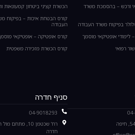
אי ורכש – בהסמכת משרד
הכשרת קציני ביטחון קמעונאות ות
קורס הבטחת איכות – בפיקוח מש
לולר בפיקוח משרד העבודה
העבודה
 לימודי אופטיקאי מוסמך
קורס אופטיקה – אופטיקאי מוסמך
ור רפואי
קורס הכשרת מזכירה משפטית
סניף חדרה
04-9018293
04
רח' שכטמן 10, מתחם מ
חדרה
office@or