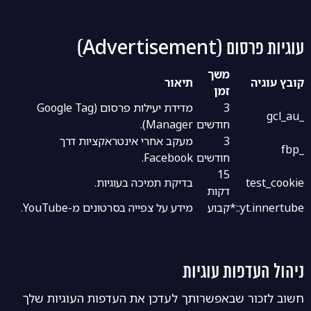
עוגיות פרסום (Advertisement)
משך
קובץ עוגיה
תיאור
זמן
3
מדידת יעילות פרסום (Google Tag
_gcl_au
חודשים
Manager).
3
מעקב אחרי אינטראקציות דרך
_fbp
חודשים
Facebook.
15
test_cookie
בדיקת תמיכה בעוגיות.
דקות
yt.innertube::*
קבוע
מידע על צפייה בסרטונים מ-YouTube.
ניהול העדפות עוגיות
חשוב לזכור שבאפשרותך לעדכן את העדפות העוגיות שלך