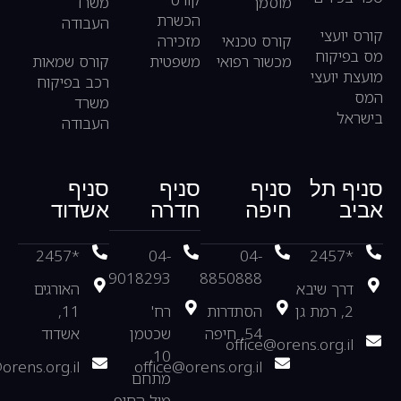
מוסמך
משרד
הכשרת
העבודה
קורס יועצי
קורס טכנאי
מזכירה
מס בפיקוח
מכשור רפואי
משפטית
קורס שמאות
מועצת יועצי
רכב בפיקוח
המס
משרד
בישראל
העבודה
סניף תל
סניף
סניף
סניף
אביב
חיפה
חדרה
אשדוד
*2457
04-
04-
*2457
9018293
8850888
דרך שיבא
האורגים
2, רמת גן
הסתדרות
רח'
11,
54, חיפה
שכטמן
אשדוד
office@orens.org.il
10,
orens.org.il
office@orens.org.il
מתחם
מול החוף