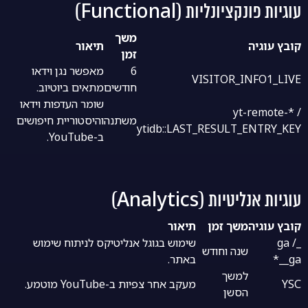
עוגיות פונקציונליות (Functional)
משך
קובץ עוגיה
תיאור
זמן
6
מאפשר נגן וידאו
VISITOR_INFO1_LIVE
חודשים
מתאים ביוטיוב.
שומר העדפות וידאו
yt-remote-* /
משתנה
והיסטוריית חיפושים
ytidb::LAST_RESULT_ENTRY_KEY
ב-YouTube.
עוגיות אנליטיות (Analytics)
קובץ עוגיה
משך זמן
תיאור
_ga /
שימוש בגוגל אנליטיקס לניתוח שימוש
שנה וחודש
_ga_*
באתר.
למשך
YSC
מעקב אחר צפיות ב-YouTube מוטמע.
הסשן