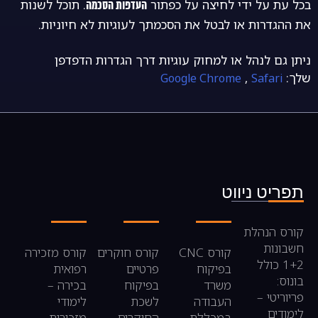
בכל עת על ידי לחיצה על כפתור
. תוכל לשנות
העדפות הסכמה
את ההגדרות או לבטל את הסכמתך לעוגיות לא חיוניות.
ניתן גם לנהל או למחוק עוגיות דרך הגדרות הדפדפן
שלך:
,
Google Chrome
Safari
תפריט ניווט
קורס הנהלת
חשבונות
קורס CNC
קורס חוקרים
קורס מזכירה
1+2 כולל
בפיקוח
פרטיים
רפואית
בונוס:
משרד
בפיקוח
בכירה –
פריוריטי –
העבודה
לשכת
לימודי
לימודים
במכללת
החוקרים
מזכירות