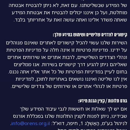
של המידע שבשליטתנו. עם זאת, לא ניתן להבטיח אבטחה
מוחלטת, ועל כן איננו יכולים להבטיח את אבטחת המידע
שאתה משדר אלינו ואתה עושה זאת על אחריותך בלבד.
קישורים לצדדים שלישיים ושימוש במידע שלך:
השירות שלנו עשוי להכיל קישורים לאתרים שאינם מנוהלים
על ידינו. מדיניות פרטיות זו אינה חלה על מדיניות הפרטיות
ונהלי הצדדים השלישיים, לרבות אתרים או שירותים אחרים
שאליהם ניתן להגיע דרך קישורים בשירות. אנו ממליצים
בחום לעיין במדיניות הפרטיות של כל אתר אליו אתה נכנס.
אין לנו שליטה ואיננו נושאים באחריות לתוכן, למדיניות
פרטיות או לנהלי אתרים או שירותים של צדדים שלישיים.
גורם תלונות / קצין הגנת מידע:
אם יש לך שאלות או חששות לגבי עיבוד המידע שלך
שבידינו, ניתן לפנות לקצין התלונות שלנו במכללת אורנס
לניהול בע”מ, הַאַשְׁלָג 1, חיפה, דוא”ל:
info@orens.org.il
.