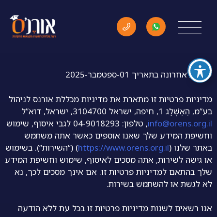
מדיניות פרטיות
עודכן לאחרונה בתאריך 01-ספטמבר-2025
מדיניות פרטיות זו מתארת את מדיניות מכללת אורנס לניהול
בע”מ, הַאַשְׁלָג 1, חיפה, ישראל 3104700, ישראל, דוא”ל
info@orens.org.il
, טלפון: 04-9018293 לגבי איסוף, שימוש
וחשיפת המידע שלך שאנו אוספים כאשר אתה משתמש
באתר שלנו (
https://www.orens.org.il
) (“השירות”). בשימוש
או גישה לשירות, אתה מסכים לאיסוף, שימוש וחשיפת המידע
שלך בהתאם למדיניות פרטיות זו. אם אינך מסכים לכך, נא
לא לגשת או להשתמש בשירות.
אנו רשאים לשנות מדיניות פרטיות זו בכל עת ללא הודעה