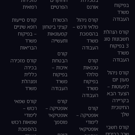
בפיקוח
אורנס
הפרטיים
רפואית
משרד
העבודה
קורס ניהול
הכשרת
קורס סייעות
מלאי ורכש –
קציני ביטחון
רופא שיניים
קורס הנהלת
בהסמכת
קמעונאות
– בפיקוח
חשבונות סוג
משרד
ותעשייה
משרד
3 בפיקוח
העבודה
הבריאות
משרד
קורס
העבודה
קורס
הבטחת
קורס מזכירה
טכנאות
איכות –
בכירה
קורס ניהול
סלולר
בפיקוח
כללית
מעון יום
בפיקוח
משרד
ומנהלת
לפעוטות –
משרד
העבודה
משרד
הצעד הבא
העבודה
בקריירה
קורס
קורס שמאי
החינוכית
קורס
אופטיקה –
רכוש –
שלך
אופטיקה –
אופטיקאי
לימודי
לימודי
מוסמך
שמאות רכוש
קורס חשבי
אופטיקאי
בהסמכת
שכר בכירים
קורס