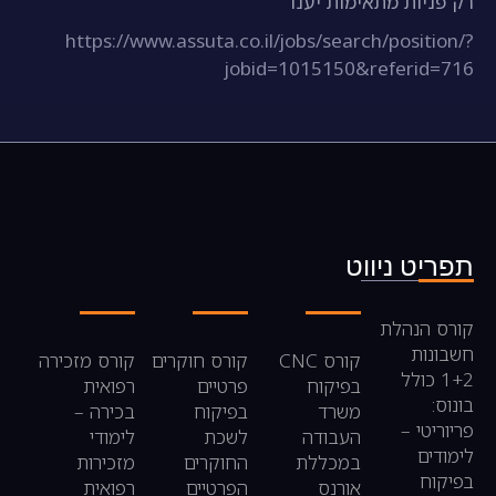
רק פניות מתאימות יענו
https://www.assuta.co.il/jobs/search/position/?
jobid=1015150&referid=716
תפריט ניווט
קורס הנהלת
חשבונות
קורס CNC
קורס חוקרים
קורס מזכירה
1+2 כולל
בפיקוח
פרטיים
רפואית
בונוס:
משרד
בפיקוח
בכירה –
פריוריטי –
העבודה
לשכת
לימודי
לימודים
במכללת
החוקרים
מזכירות
בפיקוח
אורנס
הפרטיים
רפואית