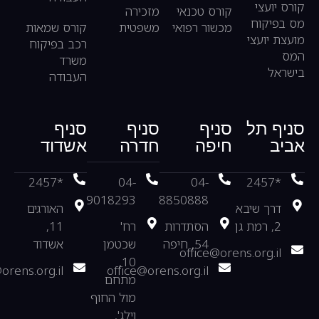
קורס יועצי
קורס טכנאי
מזכירה
מס בפיקוח
מכשור רפואי
משפטית
קורס שמאות
מועצת יועצי
רכב בפיקוח
המס
משרד
בישראל
העבודה
סניף תל
סניף
סניף
סניף
אביב
חיפה
חדרה
אשדוד
*2457
04-
04-
*2457
9018293
8850888
דרך שיבא
האורגים
2, רמת גן
הסתדרות
רח'
11,
54, חיפה
שכטמן
אשדוד
office@orens.org.il
10,
orens.org.il
office@orens.org.il
מתחם
מול החוף
וילג',