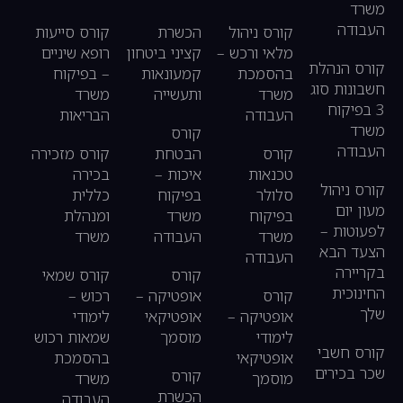
משרד
העבודה
קורס ניהול
הכשרת
קורס סייעות
מלאי ורכש –
קציני ביטחון
רופא שיניים
קורס הנהלת
בהסמכת
קמעונאות
– בפיקוח
חשבונות סוג
משרד
ותעשייה
משרד
3 בפיקוח
העבודה
הבריאות
משרד
קורס
העבודה
קורס
הבטחת
קורס מזכירה
טכנאות
איכות –
בכירה
קורס ניהול
סלולר
בפיקוח
כללית
מעון יום
בפיקוח
משרד
ומנהלת
לפעוטות –
משרד
העבודה
משרד
הצעד הבא
העבודה
בקריירה
קורס
קורס שמאי
החינוכית
קורס
אופטיקה –
רכוש –
שלך
אופטיקה –
אופטיקאי
לימודי
לימודי
מוסמך
שמאות רכוש
קורס חשבי
אופטיקאי
בהסמכת
שכר בכירים
קורס
מוסמך
משרד
הכשרת
העבודה