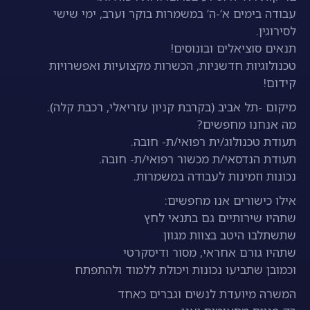
עבודה בימים א’-ה’ במשמרות בוקר וערב, ימי שישי
לסירוגין.
תנאים סוציאלים ובונוסים!
טכנולוגיות חדשניות, הכשרות מקצועיות ואפשרויות
קידום!
מיקום -תל אביב (בקרבת קניון עזריאלי, רכבת קלה).
מה אנחנו מחפשים?
תעודת טכנולוג/ית רפואי/ת- חובה.
תעודת הנדסאי/ת מכשור רפואי/ת- חובה.
נכונות וזמינות לעבודה במשמרות.
אילו כישורים אנו מחפשים:
שתהיו שירותיים גם בתנאי לחץ
שתשתלבו היטב בצוות מגוון
שתהיו גורם אחראי, מסור ודיסקרטי
וכמובן שתביעו נכונות ויכולת ללמוד ולהתפתח
המשרה מיועדת לנשים וגברים כאחד