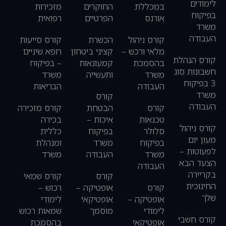
לימודים
במכללת
החוקרים
מזכירות
בפיקוח
אורנס
הפרטיים
רפואית
משרד
העבודה
קורס ניהול
הכשרת
קורס סייעות
מלאי ורכש –
קציני ביטחון
רופא שיניים
קורס הנהלת
בהסמכת
קמעונאות
– בפיקוח
חשבונות סוג
משרד
ותעשייה
משרד
3 בפיקוח
העבודה
הבריאות
משרד
קורס
העבודה
קורס
הבטחת
קורס מזכירה
טכנאות
איכות –
בכירה
קורס ניהול
סלולר
בפיקוח
כללית
מעון יום
בפיקוח
משרד
ומנהלת
לפעוטות –
משרד
העבודה
משרד
הצעד הבא
העבודה
בקריירה
קורס
קורס שמאי
החינוכית
קורס
אופטיקה –
רכוש –
שלך
אופטיקה –
אופטיקאי
לימודי
לימודי
מוסמך
שמאות רכוש
קורס חשבי
אופטיקאי
בהסמכת