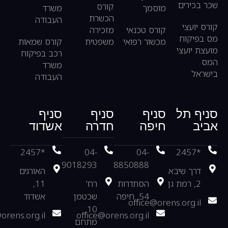
שכר בכירים
קורס
מוסמך
משרד
הכשרת
העבודה
קורס יועצי
קורס טכנאי
מזכירה
מס בפיקוח
מכשור רפואי
משפטית
קורס שמאות
מועצת יועצי
רכב בפיקוח
המס
משרד
בישראל
העבודה
סניף תל
סניף
סניף
סניף
אביב
חיפה
חדרה
אשדוד
*2457
04-
04-
*2457
9018293
8850888
דרך שיבא
האורגים
2, רמת גן
הסתדרות
רח'
11,
54, חיפה
שכטמן
אשדוד
office@orens.org.il
10,
orens.org.il
office@orens.org.il
מתחם