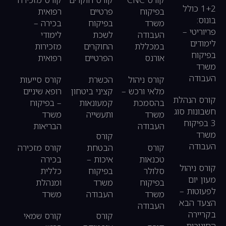
1+2 כולל
בפיקוח
פרטיים
רפואית
בונוס:
משרד
בפיקוח
בכירה –
פריוריטי –
העבודה
לשכת
לימודי
לימודים
במכללת
החוקרים
מזכירות
בפיקוח
אורנס
הפרטיים
רפואית
משרד
העבודה
קורס ניהול
הכשרת
קורס סייעות
מלאי ורכש –
קציני ביטחון
רופא שיניים
קורס הנהלת
בהסמכת
קמעונאות
– בפיקוח
חשבונות סוג
משרד
ותעשייה
משרד
3 בפיקוח
העבודה
הבריאות
משרד
קורס
העבודה
קורס
הבטחת
קורס מזכירה
טכנאות
איכות –
בכירה
קורס ניהול
סלולר
בפיקוח
כללית
מעון יום
בפיקוח
משרד
ומנהלת
לפעוטות –
משרד
העבודה
משרד
הצעד הבא
העבודה
בקריירה
קורס
קורס שמאי
החינוכית