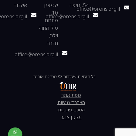
54, חיפה
שכטמן
אשדוד
office@orens.org.il
10,
orens.org.il
office@orens.org.il
מתחם
מול החוף
וילג',
חדרה
office@orens.org.il
כל הזכויות שמורות © מכללת אורנס
מפת אתר
הצהרת נגישות
הסכם פרטיות
תקנון אתר