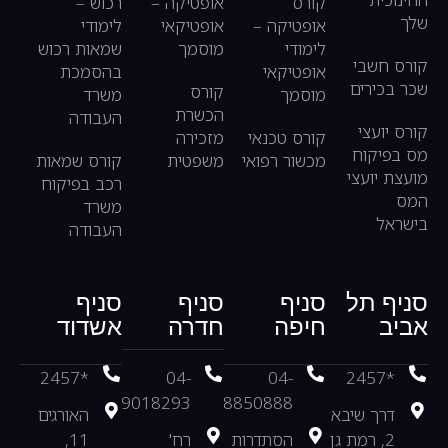
קורס
אופטיקה –
רכוש –
שלך
אופטיקה –
אופטיקאי
לימודי
לימודי
מוסמך
שמאות רכוש
קורס חשבי
אופטיקאי
בהסמכת
שכר בכירים
קורס
מוסמך
משרד
הכשרת
העבודה
קורס יועצי
קורס טכנאי
מזכירה
מס בפיקוח
מכשור רפואי
משפטית
קורס שמאות
מועצת יועצי
רכב בפיקוח
המס
משרד
בישראל
העבודה
סניף תל
סניף
סניף
סניף
אביב
חיפה
חדרה
אשדוד
*2457
04-
04-
*2457
9018293
8850888
דרך שיבא
האורגים
2, רמת גן
הסתדרות
רח'
11,