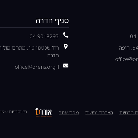
סניף חדרה
04-9018293
04
רח' שכטמן 10, מתחם מ
חדרה
office@or
office@orens.org.il
כל הזכויות שמו
 פרטיות
הצהרת נגישות
מפת אתר