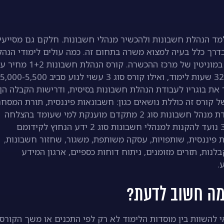
למד הנהלת חשבונות ולהכשיר מנהלי חשבונות. חלקם גם מסייעי
דרך כלל בעיה למצוא משרה בתחום זה. כמה עולים לימודי הנהל
חשבונות 1 2? – זו שאלה התלויה בסוג הקורס ורמתו וכמו כן במוניטין של מרכז ההכשרה. ק
 של 215 שעות. קורס הנהח”ש סוג 1+2 מכשיר את בוגריו לעבודת הנהלת חשבונות בסיסית, ודרישות הקבלה הן
מודים של קורס זה כוללת נושאים כגון: חשבונאות פיננסית, תורת המסחר
והמשק, חישובים מסחריים וחשבונאות מעשית. לקבלת תעודת מנהל חשבונות סוג 2 מתקדם מוענקת למי שעומד בהצלחה
בבחינות משרד התמ”ת (משרד הכלכלה). קורס הנהח”ש סוג 3 נועד להקנות למנהלי חשבונות סוג 2 ידע הנחוץ לקידומם
ת פיננסית, שותפויות, עסקה משותפת, משגור, שחזור חשבונות,
קבלנות, תזרים מזומנים, ניתוח דוחות כספיים, ארגון המידע
.
 להשוות בין מוסדות הלימוד לא רק לפי התכנים או משך הקורס,