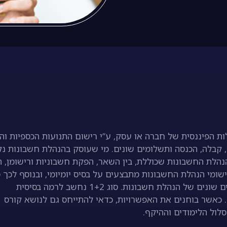
ת הפיננסית של חברה או עסק, ע”י רישום התנועות הכספיות וה
ה, קבלה, הכנסה ותשלומים שונים. מי שעוסק בהנהלת חשבונות נ
נהלת החשבונות שכוללת, בין השאר, הפקת חשבוניות ורישומן, ה
ישומי הנהלת החשבונות מתבצעים על בסיס יומיומי, ובנוסף לכך מ
מנהל החשבונות דיווחים תקופתיים לרשויות המס. ישנם סוגים שונים של הנהלת חשבונות. סוג 1+2 נחשב לרמה בסיסית
נות בכיר). כאשר בוחנים את האפשרויות, כדאי להתייחס גם לנושא קורס