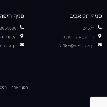
סניף תל אביב
סניף חיפה
-8850888
*2457
דרך שיבא 2, רמת גן
הסתדרות 54, חיפה
ens.org.il
office@orens.org.il
תקנון אתר
הסכם