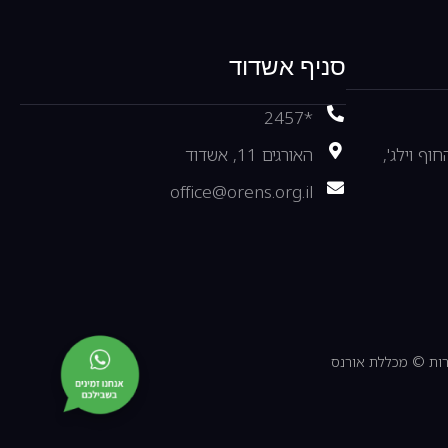
סניף אשדוד
*2457
ול החוף וילג',
האורגים 11, אשדוד
office@orens.org.il
רות © מכללת אורנס