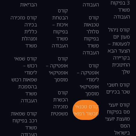
3 בפיקוח
העבודה
הבריאות
משרד
קורס
העבודה
קורס
הבטחת
קורס מזכירה
טכנאות
איכות –
בכירה
קורס ניהול
סלולר
בפיקוח
כללית
מעון יום
בפיקוח
משרד
ומנהלת
לפעוטות –
משרד
העבודה
משרד
הצעד הבא
העבודה
בקריירה
קורס
קורס שמאי
החינוכית
קורס
אופטיקה –
רכוש –
שלך
אופטיקה –
אופטיקאי
לימודי
לימודי
מוסמך
שמאות רכוש
קורס חשבי
אופטיקאי
בהסמכת
שכר בכירים
קורס
מוסמך
משרד
הכשרת
העבודה
קורס יועצי
קורס טכנאי
מזכירה
מס בפיקוח
מכשור רפואי
משפטית
קורס שמאות
מועצת יועצי
רכב בפיקוח
המס
משרד
בישראל
העבודה