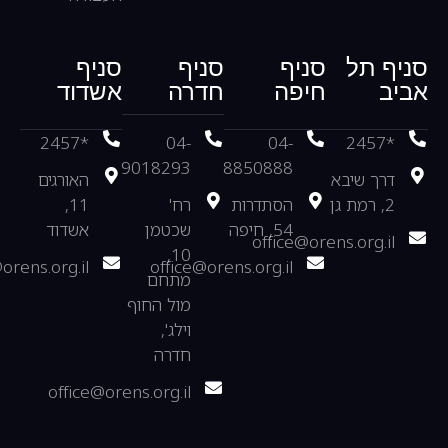
סניף תל
סניף
סניף
סניף
אביב
חיפה
חדרה
אשדוד
*2457
04-
04-
*2457
9018293
8850888
דרך שיבא
האורגים
2, רמת גן
הסתדרות
רח'
11,
54, חיפה
שכטמן
אשדוד
office@orens.org.il
10,
orens.org.il
office@orens.org.il
מתחם
מול החוף
וילג',
חדרה
office@orens.org.il