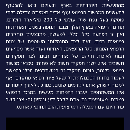
מהתעשיות היוקרתיות בארץ ובעולם בואו להצטרף
לתעשיית המכשור הרפואי ענף אדיר בצמיחה וגדילה בלתי
פוסקת בעל נפח שוק עולמי של 200 מיליארד דולרים.
תחום הרפואה בארץ הולך וצובר תנופה בשנים האחרונות
ואין זו הפתעה כלל וכלל. למעשה, מתבצעים מחקרים
רפואיים רבים. זאת לצד התנהלותו השוטפת של צוות
הרפואי המגוון; סגל הרופאים, האחיות ועוד אשר מסייעים
רבות לאיכות חייהם של אזרחים רבים. לצד תפקידים
חשובים אלו, ישנו תפקיד חשוב לא פחות: טכנאי מכשור
רפואי. כלומר, בזכות תפקיד זה המשתתפים יוכלו בהמשך
לעמוד בחזית הטכנולוגית ולתפעל ציוד רפואי מתקדם ואף
למכור ולשווק אותו לגורמים שונים. כמו כן, לאורך לימודים
אלו המשתתפים יעברו התמחות מעשית במרכז הרפואי
רמב”ם. מעוניינים גם אתם לקבל ידע וניסיון זה? צרו קשר
עוד היום עם המכללה המקצועית הרב תחומית אורנס.