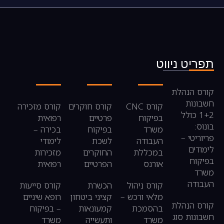
```
תפריט ניווט
קורס הנהלת
חשבונות
קורס CNC
קורס חוקרים
קורס מזכירה
1+2 כולל
בפיקוח
פרטיים
רפואית
בונוס:
משרד
בפיקוח
בכירה –
פריוריטי –
העבודה
לשכת
לימודי
לימודים
במכללת
החוקרים
מזכירות
בפיקוח
אורנס
הפרטיים
רפואית
משרד
העבודה
קורס ניהול
הכשרת
קורס סייעות
מלאי ורכש –
קציני ביטחון
רופא שיניים
קורס הנהלת
בהסמכת
קמעונאות
– בפיקוח
חשבונות סוג
משרד
ותעשייה
משרד