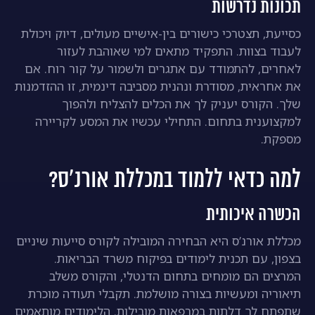
תכונות נדרשות
כסייעת, תצטרכי כישורים בין-אישיים מעולים, דיוק ויכולת
לעבוד בצוות. התפקיד מתאים למי שאוהבת לעזור
לאחרים, להתמודד עם אתגרים ולשמור על קור רוח. אם
את אחראית, מסודרת ונהנית מסביבה דינמית, זו ההזדמנות
שלך. הקורס יעניק לך את הכלים להצליח ולהפוך
למקצוענית בתחום. התחילי עכשיו את המסע לקריירה
מספקת.
למה כדאי ללמוד במכללת אורנ’ס?
הכשרה איכותית
מכללת אורנ’ס היא הבחירה המובילה לקורס סייעות שיניים
בצפון, עם תכנית לימודים בפיקוח משרד הבריאות.
המרצים הם מומחים בתחום הדנטלי, והקורס משלב
תיאוריה ומעשיות בצורה מושלמת. תקבלי תעודה מוכרת
שתפתח לך דלתות במרפאות מובילות. הלימודים מותאמים