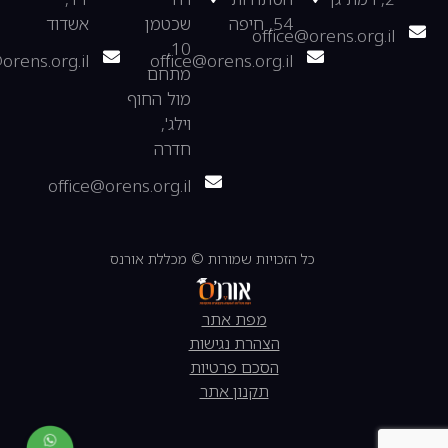
54, חיפה
שכטמן
אשדוד
office@orens.org.il
10,
orens.org.il
office@orens.org.il
מתחם
מול החוף
וילג',
חדרה
office@orens.org.il
כל הזכויות שמורות © מכללת אורנס
מפת אתר
הצהרת נגישות
הסכם פרטיות
תקנון אתר