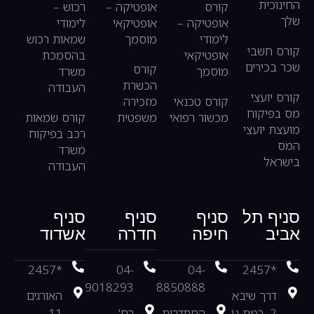
החינוכית
קורס
אופטיקה –
רכוש –
שלך
אופטיקה –
אופטיקאי
לימודי
לימודי
מוסמך
שמאות רכוש
קורס חשבי
אופטיקאי
בהסמכת
שכר בכירים
קורס
מוסמך
משרד
הכשרת
העבודה
קורס יועצי
קורס טכנאי
מזכירה
מס בפיקוח
מכשור רפואי
משפטית
קורס שמאות
מועצת יועצי
רכב בפיקוח
המס
משרד
בישראל
העבודה
סניף תל
סניף
סניף
סניף
אביב
חיפה
חדרה
אשדוד
*2457
04-
04-
*2457
9018293
8850888
דרך שיבא
האורגים
2, רמת גן
הסתדרות
רח'
11,