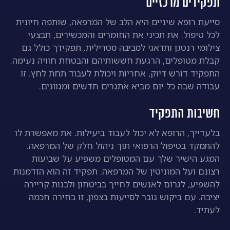
תפקידים מרכזיים
סייעת רופא שיניים היא הלב של המרפאה, שותפה חיונית
לכל טיפול. את תכיני את החומרים והמכשירים, תבצעי
צילומי רנטגן ותדאגי לסביבה סטרילית. תפקידך כולל גם
קבלת מטופלים, הרגעת חששותיהם והבטחת חוויה נעימה.
התפקיד דורש דיוק, אחריות ויכולת לעבוד תחת לחץ. זו
עבודה שבה כל יום מביא אתגרים חדשים ומגוונים.
חשיבות התפקיד
בלעדייך, הרופא לא יכול לעבוד ביעילות. את מאפשרת לו
להתמקד בטיפול הרפואי תוך ניהול חלק של המרפאה.
המגע הישיר שלך עם המטופלים משפיע על שביעות
רצונם ועל המוניטין של המרפאה. תפקיד זה הוא הזדמנות
להשפיע, לגרום לאנשים לחייך בביטחון ולבנות קריירה
יציבה. עם ביקוש גובר לסייעות בצפון, זו בחירה חכמה
לעתיד.