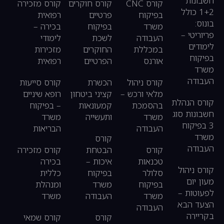
חשבונות
קורס CNC
קורס חוקרים
קורס מזכירה
1+2 כולל
בפיקוח
פרטיים
רפואית
בונוס:
משרד
בפיקוח
בכירה –
פריוריטי –
העבודה
לשכת
לימודי
לימודים
במכללת
החוקרים
מזכירות
בפיקוח
אורנס
הפרטיים
רפואית
משרד
העבודה
קורס ניהול
הכשרת
קורס סייעות
מלאי ורכש –
קציני ביטחון
רופא שיניים
קורס הנהלת
בהסמכת
קמעונאות
– בפיקוח
חשבונות סוג
משרד
ותעשייה
משרד
3 בפיקוח
העבודה
הבריאות
משרד
קורס
העבודה
קורס
הבטחת
קורס מזכירה
טכנאות
איכות –
בכירה
קורס ניהול
סלולר
בפיקוח
כללית
מעון יום
בפיקוח
משרד
ומנהלת
לפעוטות –
משרד
העבודה
משרד
הצעד הבא
העבודה
בקריירה
קורס
קורס שמאי