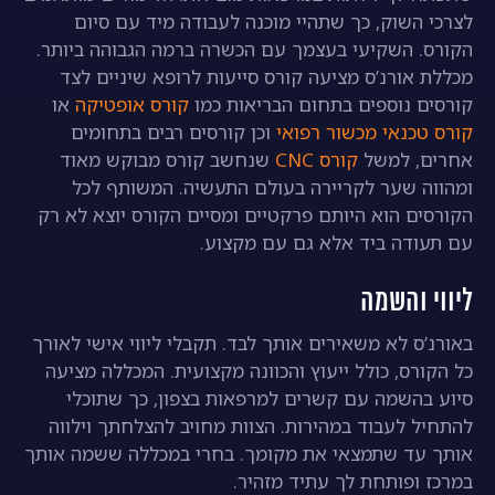
לצרכי השוק, כך שתהיי מוכנה לעבודה מיד עם סיום
הקורס. השקיעי בעצמך עם הכשרה ברמה הגבוהה ביותר.
מכללת אורנ’ס מציעה קורס סייעות לרופא שיניים לצד
קורסים נוספים בתחום הבריאות כמו
קורס אופטיקה
או
קורס טכנאי מכשור רפואי
וכן קורסים רבים בתחומים
אחרים, למשל
קורס CNC
שנחשב קורס מבוקש מאוד
ומהווה שער לקריירה בעולם התעשיה. המשותף לכל
הקורסים הוא היותם פרקטיים ומסיים הקורס יוצא לא רק
עם תעודה ביד אלא גם עם מקצוע.
ליווי והשמה
באורנ’ס לא משאירים אותך לבד. תקבלי ליווי אישי לאורך
כל הקורס, כולל ייעוץ והכוונה מקצועית. המכללה מציעה
סיוע בהשמה עם קשרים למרפאות בצפון, כך שתוכלי
להתחיל לעבוד במהירות. הצוות מחויב להצלחתך וילווה
אותך עד שתמצאי את מקומך. בחרי במכללה ששמה אותך
במרכז ופותחת לך עתיד מזהיר.