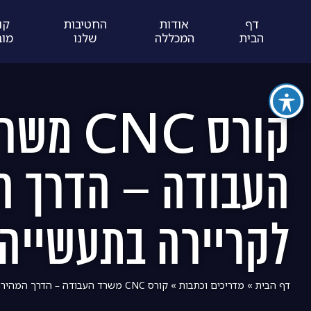
דף
אודות
החטיבות
קו
הבית
המכללה
שלנו
מוב
קורס CNC מ
העבודה – הדרך ה
לקריירה בתעשייה
דף הבית
»
מדריכים וכתבות
»
קורס CNC משרד העבודה – הדרך המהירה לקריירה בתעשייה