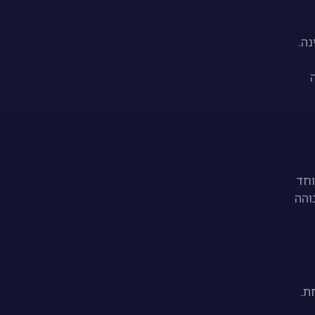
ה.
וחד
והה