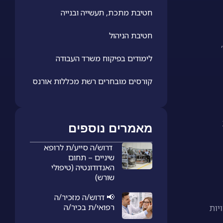
חטיבת מתכת, תעשייה ובנייה
חטיבת הניהול
התהליך מתחיל ביצירת תכנון דיגיטלי בתוכנת CAD, המומר לקוד G-Code באמצעות תוכנת CAM. הקוד מועבר למכונת CNC,
לימודים בפיקוח משרד העבודה
קורסים מובחרים רשת מכללות אורנס
מאמרים נוספים
דרוש/ה סייע/ת לרופא
שיניים – תחום
האנדודונטיה (טיפולי
שורש)
📢 דרוש/ה מזכיר/ה
רפואי/ת בכיר/ה
יות