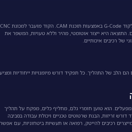
התוצאה היא ייצור אוטומטי, מהיר וללא טעויות, המשפר את
ני של רכיבים איכותיים.
כנתים הם הלב של התהליך. כל תפקיד דורש מיומנויות ייחודיות ומציע
יל CNC אחראי על התפעול היומיומי של מכונות CNC במפעלים. הוא טוען חומרי גלם, מחליף כלים, מפקח על תהליך
דורש זריזות, הבנת שרטוטים טכניים ויכולת עבודה בסביבה
יצרים רכיבים להייטק, רפואה או תעשיות ביטחוניות, עם אפשרו