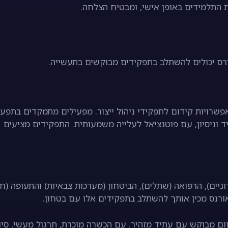
ת התלמידים באופן אישי, ומבטיח הצלחה.
, כוונים או תכנתים, עם אפשרויות קידום לתפקידי ניהול ייצור. מפעילים מתמקדים בתפע
 וניסיון, עם פוטנציאל לעלייה משמעותית. התפקידים מציעים
גלים אלקטרוניים), הרפואה (שתלים), הביטחון (מערכות צבאיות) והתעופה (ח
אורנס מכין אותך להשתלב בתפקידים אלו עם בטחון.
 לתחום מבוקש עם עתיד מזהיר. עם הכשרה מוכרת, תרגול מעשי, סיו