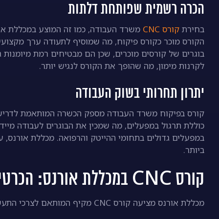
הכרה רשמית שפותחת דלתות
בחירת
קורס CNC
משרד העבודה, כמו זה המוצע במכללת או
הקורס מוכר כקורס פיקוח, מה שמוסיף לתעודה ערך מקצועי
בוגרים של קורסים מוכרים, שכן הם מבטיחים רמת מיומנות 
לקרנות מימון, מה שהופך את הקורס לנגיש יותר.
יתרון תחרותי בשוק העבודה
קורס בפיקוח משרד העבודה מספק הכשרה המותאמת לדרישות 
כוללת תרגול במפעלים, מה שמכין את הבוגרים לעבודה מיידי
במפעלים גדולים בתחומי ההייטק והרפואה. מכללת אורנס, ע
ביותר.
קורס CNC במכללת אורנס: הכרטיס שלך לתעשייה
מכללת אורנס מציעה קורס CNC מקיף המותאם לצרכי התעשייה. התוכנית משלבת למידה מעשית ותיאורטית להצלחה מובטחת.