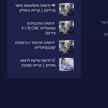
📢 דרוש/ה איש/אשת גימור
(גרדים) | קריית ביאליק
נן רצף
דרוש/ה מתכנת/ת
ומפעיל/ת CNC (3 ו-5
צירים)
ם
דרוש/ה חרט/ת / כרסם/ת
קונבנציונלי/ת
🦷 דרושה סייעת לרופא
שיניים | קריית מוצקין