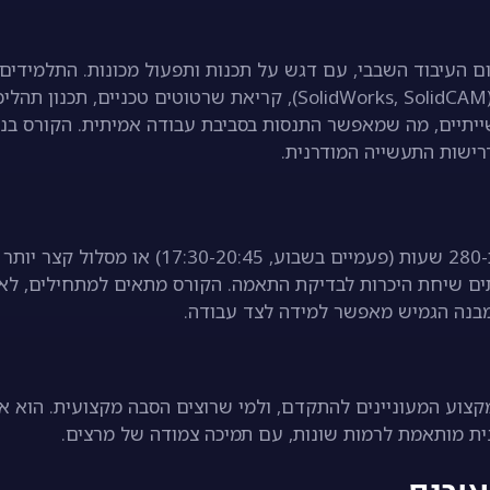
 בתחום העיבוד השבבי, עם דגש על תכנות ותפעול מכונות. התלמידים
לומדים נושאים כמו תכנות G-Code, שימוש בתוכנות תיב”מ (SolidWorks, SolidCAM), קריאת שרטוטים טכניים, תכנון תהל
ייתיים, מה שמאפשר התנסות בסביבת עבודה אמיתית. הקורס בנו
רישות התעשייה המודרנית.
הקורס נמשך 8-10 חודשים, עם אפשרות למסלול ערב של כ-280 שעות (פעמיים בשבוע, 17:30-20:45) או מס
ולעיתים שיחת היכרות לבדיקת התאמה. הקורס מתאים למתחילים, לא
בנה הגמיש מאפשר למידה לצד עבודה.
צוע המעוניינים להתקדם, ולמי שרוצים הסבה מקצועית. הוא אי
נית מותאמת לרמות שונות, עם תמיכה צמודה של מרצים.