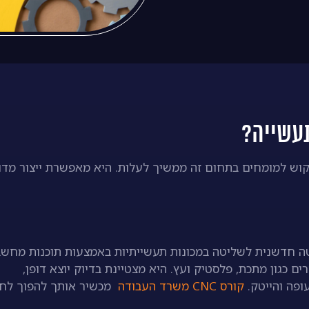
ודרני, והביקוש למומחים בתחום זה ממשיך לעלות. היא מאפשרת ייצור מדו
CNC (Computer Numerical Contr) היא שיטה חדשנית לשליטה במכונות תעשייתיות באמצעות תוכנות מחש
ם כגון מתכת, פלסטיק ועץ. היא מצטיינת בדיוק יוצא דופן,
ופה והייטק.
קורס CNC משרד העבודה
מכשיר אותך להפוך לח