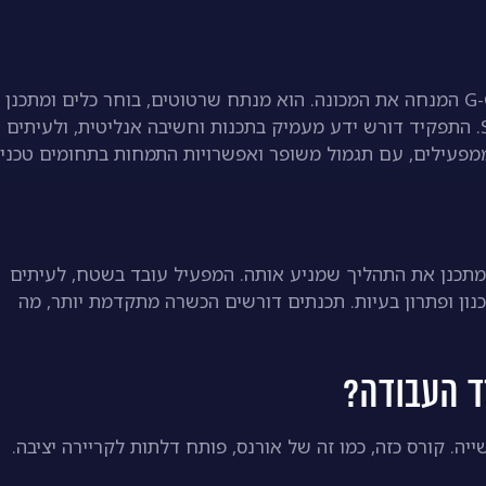
תכנת CNC מתכנן את תהליך הייצור על ידי יצירת קוד G-Code המנחה את המכונה. הוא מנתח שרטוטים, בוחר כלים ומתכ
פעולות, תוך שימוש בתוכנות כמו SolidWorks או SolidCAM. התפקיד דורש ידע מעמיק בתכנות וחשיבה אנליטית, ולעיתים
מפעילים, עם תגמול משופר ואפשרויות התמחות בתחומים טכניי
תכנן את התהליך שמניע אותה. המפעיל עובד בשטח, לעיתים
ון ופתרון בעיות. תכנתים דורשים הכשרה מתקדמת יותר, מה
. קורס כזה, כמו זה של אורנס, פותח דלתות לקריירה יציבה.