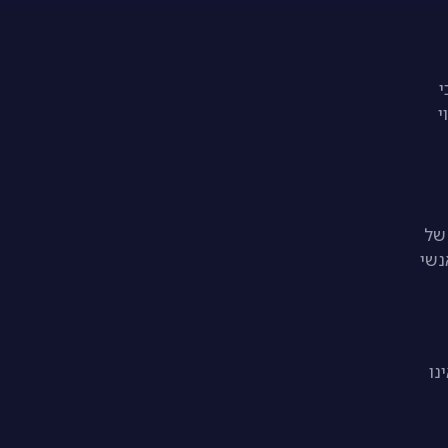
יכי
י
לול קצר יותר של
נשי
נו