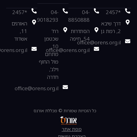
*2457
04-
04-
*2457
9018293
8850888
דרך שיבא
האורגים
2, רמת גן
הסתדרות
רח'
11,
54, חיפה
שכטמן
אשדוד
office@orens.org.il
10,
orens.org.il
office@orens.org.il
מתחם
מול החוף
וילג',
חדרה
office@orens.org.il
כל הזכויות שמורות © מכללת אורנס
מפת אתר
הצהרת נגישות