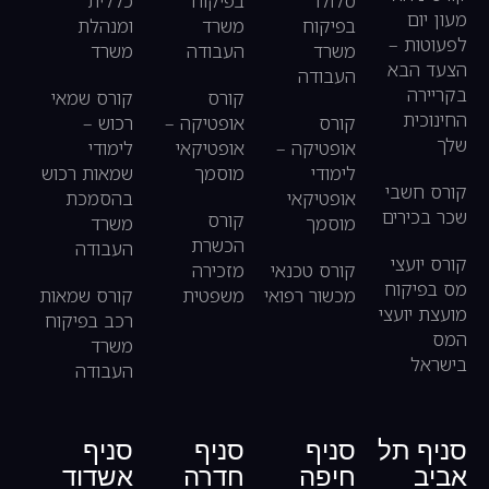
סלולר
בפיקוח
כללית
מעון יום
בפיקוח
משרד
ומנהלת
לפעוטות –
משרד
העבודה
משרד
הצעד הבא
העבודה
בקריירה
קורס
קורס שמאי
החינוכית
קורס
אופטיקה –
רכוש –
שלך
אופטיקה –
אופטיקאי
לימודי
לימודי
מוסמך
שמאות רכוש
קורס חשבי
אופטיקאי
בהסמכת
שכר בכירים
קורס
מוסמך
משרד
הכשרת
העבודה
קורס יועצי
קורס טכנאי
מזכירה
מס בפיקוח
מכשור רפואי
משפטית
קורס שמאות
מועצת יועצי
רכב בפיקוח
המס
משרד
בישראל
העבודה
סניף תל
סניף
סניף
סניף
אביב
חיפה
חדרה
אשדוד