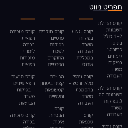
תפריט ניווט
קורס הנהלת
חשבונות
קורס CNC
קורס חוקרים
קורס מזכירה
1+2 כולל
בפיקוח
פרטיים
רפואית
בונוס:
משרד
בפיקוח
בכירה –
פריוריטי –
העבודה
לשכת
לימודי
לימודים
במכללת
החוקרים
מזכירות
בפיקוח
אורנס
הפרטיים
רפואית
משרד
העבודה
קורס ניהול
הכשרת
קורס סייעות
מלאי ורכש –
קציני ביטחון
רופא שיניים
קורס הנהלת
בהסמכת
קמעונאות
– בפיקוח
חשבונות סוג
משרד
ותעשייה
משרד
3 בפיקוח
העבודה
הבריאות
משרד
קורס
העבודה
קורס
הבטחת
קורס מזכירה
טכנאות
איכות –
בכירה
קורס ניהול