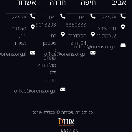
אביב
חיפה
חדרה
אשדוד
*2457
04-
04-
*2457
9018293
8850888
דרך שיבא
האורגים
2, רמת גן
הסתדרות
רח'
11,
54, חיפה
שכטמן
אשדוד
office@orens.org.il
10,
orens.org.il
office@orens.org.il
מתחם
מול החוף
וילג',
חדרה
office@orens.org.il
כל הזכויות שמורות © מכללת אורנס
מפת אתר