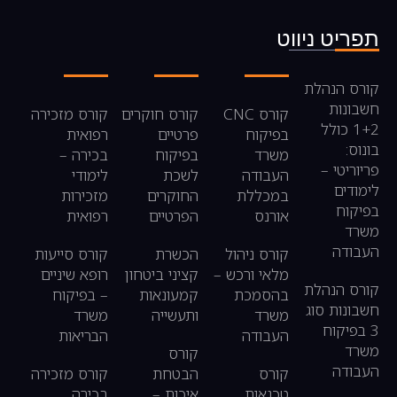
תפריט ניווט
קורס הנהלת
חשבונות
קורס CNC
קורס חוקרים
קורס מזכירה
1+2 כולל
בפיקוח
פרטיים
רפואית
בונוס:
משרד
בפיקוח
בכירה –
פריוריטי –
העבודה
לשכת
לימודי
לימודים
במכללת
החוקרים
מזכירות
בפיקוח
אורנס
הפרטיים
רפואית
משרד
העבודה
קורס ניהול
הכשרת
קורס סייעות
מלאי ורכש –
קציני ביטחון
רופא שיניים
קורס הנהלת
בהסמכת
קמעונאות
– בפיקוח
חשבונות סוג
משרד
ותעשייה
משרד
3 בפיקוח
העבודה
הבריאות
משרד
קורס
העבודה
קורס
הבטחת
קורס מזכירה
טכנאות
איכות –
בכירה