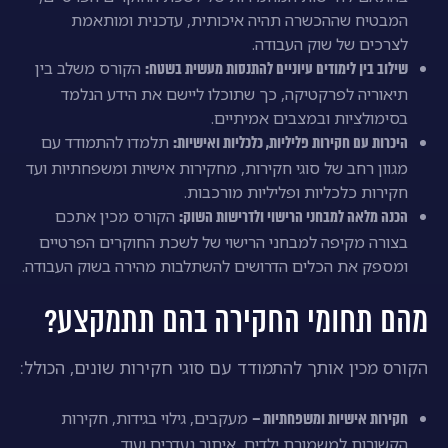
המבטיח שההכשרה תהיה איכותית, עדכנית ומותאמת
לצרכים של שוק העבודה.
הקורס משלב בין
שילוב בין לימודים עיוניים להתנסות מעשית בשטח:
תיאוריה לפרקטיקה, כך שתוכלו ליישם את הידע הנלמד
בסימולציות ובמצבים אמיתיים.
תלמדו להתמודד עם
היכרות עם חקירות פליליות, כלכליות ואישיות:
מגוון רחב של סוגי חקירות, מחקירות אישיות ומשפחתיות ועד
חקירות כלכליות ופליליות מורכבות.
הקורס מכין אתכם
הכנה מלאה למבחני הרישוי ולדרישות השוק:
בצורה מקיפה למבחני הרישוי של לשכת החוקרים הפרטיים
ומספק את הכלים הדרושים להשתלבות מהירה בשוק העבודה.
מהם תחומי החקירה בהם תתמקצע?
הקורס מכין אותך להתמודד עם סוגי חקירות שונים, הכולל:
מעקבים, גילוי בגידות, חקירות
חקירות אישיות ומשפחתיות –
הקשורות למשמורת ילדים, איתור נעדרים ועוד.