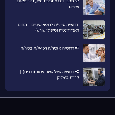
🦷 מכבי דנט מחפשת סייעת לרופא/ת
שיניים
דרוש/ה סייע/ת לרופא שיניים – תחום
האנדודונטיה (טיפולי שורש)
📢 דרוש/ה מזכיר/ה רפואי/ת בכיר/ה
📢 דרוש/ה איש/אשת גימור (גרדים) |
קריית ביאליק