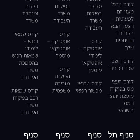
קורס ניהול
סלולר
בפיקוח
כללית
מעון יום
בפיקוח
משרד
ומנהלת
לפעוטות –
משרד
העבודה
משרד
הצעד הבא
העבודה
בקריירה
קורס
קורס שמאי
החינוכית
קורס
אופטיקה –
רכוש –
שלך
אופטיקה –
אופטיקאי
לימודי
לימודי
מוסמך
שמאות רכוש
קורס חשבי
אופטיקאי
בהסמכת
שכר בכירים
קורס
מוסמך
משרד
הכשרת
העבודה
קורס יועצי
קורס טכנאי
מזכירה
מס בפיקוח
מכשור רפואי
משפטית
קורס שמאות
מועצת יועצי
רכב בפיקוח
המס
משרד
בישראל
העבודה
סניף תל
סניף
סניף
סניף